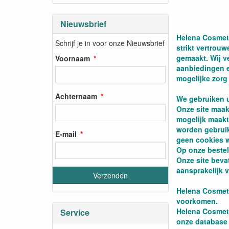
Nieuwsbrief
Helena Cosmeti
Schrijf je in voor onze Nieuwsbrief
strikt vertrou
gemaakt. Wij v
Voornaam
aanbiedingen e
mogelijke zor
Achternaam
We gebruiken u
Onze site maak
mogelijk maakt
worden gebruik
E-mail
geen cookies 
Op onze bestel
Onze site bevat
aansprakelijk 
Helena Cosmeti
voorkomen.
Helena Cosmeti
Service
onze database 