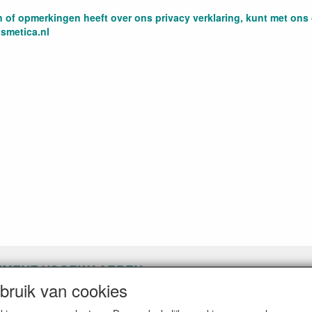
n of opmerkingen heeft over ons privacy verklaring, kunt met on
smetica.nl
EMENE VOORWAARDEN
ruik van cookies
pingslink aanvragen