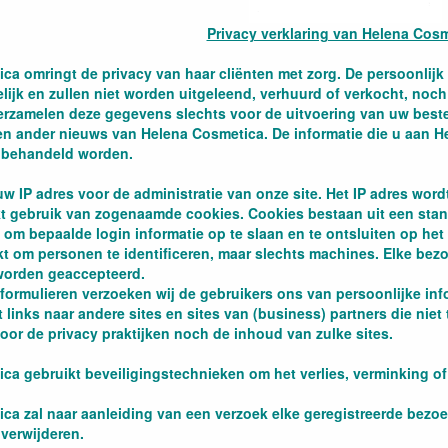
Privacy verklaring van Helena Cos
ca omringt de privacy van haar cliënten met zorg. De persoonlijk
welijk en zullen niet worden uitgeleend, verhuurd of verkocht, n
erzamelen deze gegevens slechts voor de uitvoering van uw best
n ander nieuws van Helena Cosmetica. De informatie die u aan He
g behandeld worden.
w IP adres voor de administratie van onze site. Het IP adres wor
t gebruik van zogenaamde cookies. Cookies bestaan uit een stand
 om bepaalde login informatie op te slaan en te ontsluiten op he
t om personen te identificeren, maar slechts machines. Elke bezoe
worden geaccepteerd.
formulieren verzoeken wij de gebruikers ons van persoonlijke infor
 links naar andere sites en sites van (business) partners die niet
voor de privacy praktijken noch de inhoud van zulke sites.
ca gebruikt beveiligingstechnieken om het verlies, verminking of
ca zal naar aanleiding van een verzoek elke geregistreerde bezoek
verwijderen.