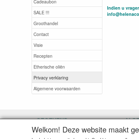
Cadeaubon
Indien u vrage
SALE !!!
info@helenaco
Groothandel
Contact
Visie
Recepten
Etherische oliën
Privacy verklaring
Algemene voorwaarden
GEGEVENS
ALG
Welkom! Deze website maakt geb
Herroepingslink aanvragen
Herroe