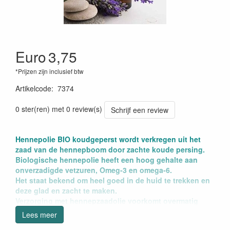
Euro
3,75
*Prijzen zijn inclusief btw
Artikelcode
:
7374
0 ster(ren) met 0 review(s)
Schrijf een review
Hennepolie BIO koudgeperst wordt verkregen uit het
zaad van de hennepboom door zachte koude persing.
Biologische hennepolie heeft een hoog gehalte aan
onverzadigde vetzuren, Omeg-3 en omega-6.
Het staat bekend om heel goed in de huid te trekken en
deze glad en zacht te maken.
Verzorging met hennepzaadolie voorkomt overmatig
vochtverlies, uitdroging en barsten van de huid en kan
Lees meer
bijdragen aan een gedeeltelijk herstel van huidlipiden.