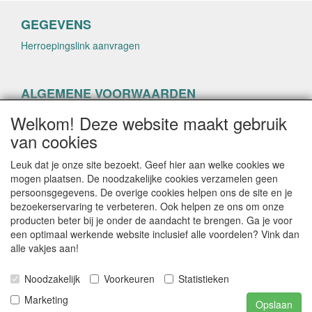
GEGEVENS
Herroepingslink aanvragen
ALGEMENE VOORWAARDEN
Herroepingslink aanvragen
Welkom! Deze website maakt gebruik
van cookies
Leuk dat je onze site bezoekt. Geef hier aan welke cookies we
mogen plaatsen. De noodzakelijke cookies verzamelen geen
persoonsgegevens. De overige cookies helpen ons de site en je
CONTACTGEGEVENS
bezoekerservaring te verbeteren. Ook helpen ze ons om onze
producten beter bij je onder de aandacht te brengen. Ga je voor
helenacosmetica.nl
een optimaal werkende website inclusief alle voordelen? Vink dan
alle vakjes aan!
Noodzakelijk
Voorkeuren
Statistieken
E-mail: info@helenacosmetica.nl
Telefoon:
Marketing
Opslaan