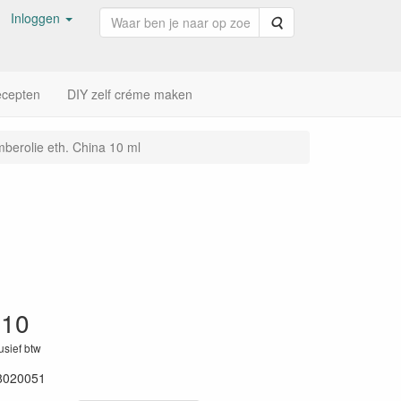
Inloggen
Zoeken
cepten
DIY zelf créme maken
berolie eth. China 10 ml
,10
lusief btw
8020051