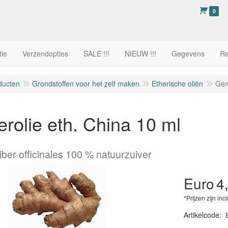
0
tie
Verzendopties
SALE !!!
NIEUW !!!
Gegevens
Re
ducten
Grondstoffen voor het zelf maken
Etherische oliën
Gem
olie eth. China 10 ml
iber officinales 100 % natuurzuiver
Euro
4
*Prijzen zijn inc
Artikelcode
: