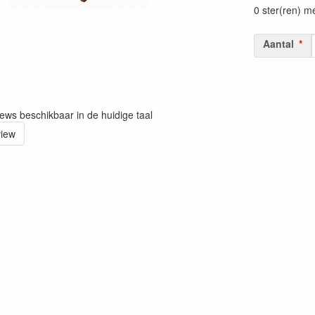
0 ster(ren) m
Aantal
iews beschikbaar in de huidige taal
view