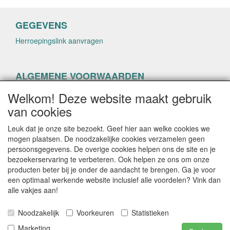
GEGEVENS
Herroepingslink aanvragen
ALGEMENE VOORWAARDEN
Herroepingslink aanvragen
Welkom! Deze website maakt gebruik
van cookies
Leuk dat je onze site bezoekt. Geef hier aan welke cookies we
mogen plaatsen. De noodzakelijke cookies verzamelen geen
persoonsgegevens. De overige cookies helpen ons de site en je
CONTACTGEGEVENS
bezoekerservaring te verbeteren. Ook helpen ze ons om onze
producten beter bij je onder de aandacht te brengen. Ga je voor
helenacosmetica.nl
een optimaal werkende website inclusief alle voordelen? Vink dan
alle vakjes aan!
Noodzakelijk
Voorkeuren
Statistieken
E-mail: info@helenacosmetica.nl
Telefoon:
Marketing