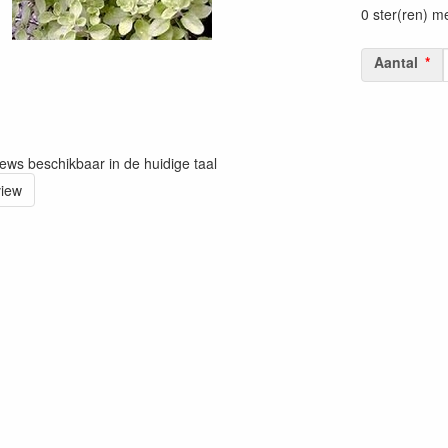
0 ster(ren) m
Aantal
iews beschikbaar in de huidige taal
view