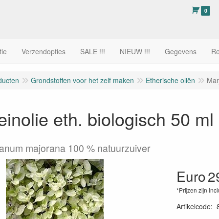
0
tie
Verzendopties
SALE !!!
NIEUW !!!
Gegevens
Re
ducten
Grondstoffen voor het zelf maken
Etherische oliën
Marj
einolie eth. biologisch 50 ml
anum majorana 100 % natuurzuiver
Euro
2
*Prijzen zijn inc
Artikelcode
: