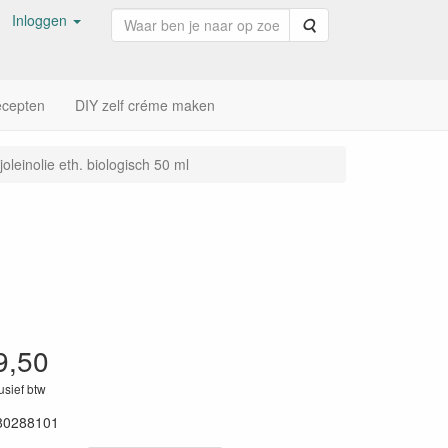
Inloggen
Zoeken
cepten
DIY zelf créme maken
oleinolie eth. biologisch 50 ml
9,50
lusief btw
80288101