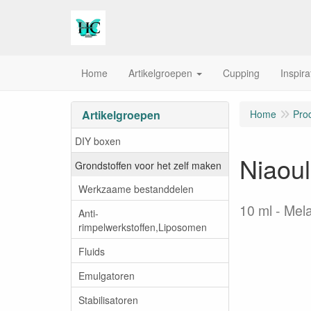
Home
Artikelgroepen
Cupping
Inspira
Artikelgroepen
Home
Pro
DIY boxen
Niaoul
Grondstoffen voor het zelf maken
Werkzaame bestanddelen
10 ml
Mela
Anti-
rimpelwerkstoffen,Liposomen
Fluids
Emulgatoren
Stabilisatoren