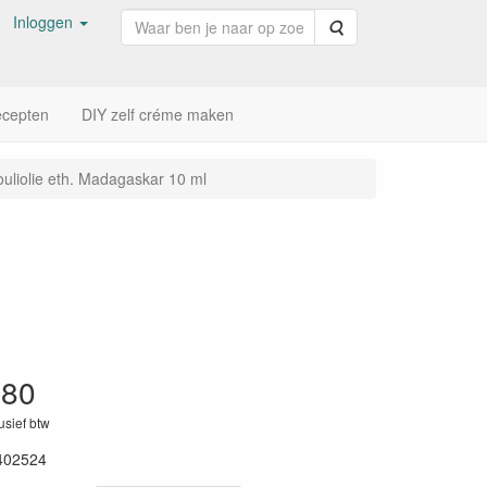
Inloggen
Zoeken
cepten
DIY zelf créme maken
ouliolie eth. Madagaskar 10 ml
,80
lusief btw
402524