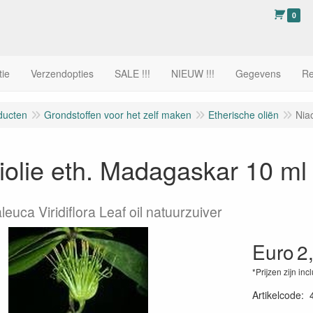
0
tie
Verzendopties
SALE !!!
NIEUW !!!
Gegevens
Re
ducten
Grondstoffen voor het zelf maken
Etherische oliën
Nia
iolie eth. Madagaskar 10 ml
leuca Viridiflora Leaf oil natuurzuiver
Euro
2
*Prijzen zijn inc
Artikelcode
: