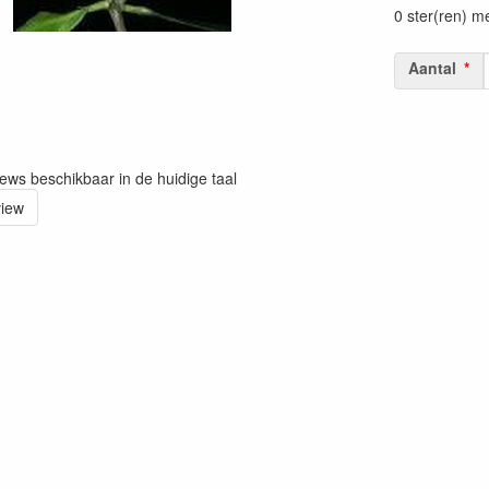
0 ster(ren) m
Aantal
iews beschikbaar in de huidige taal
view