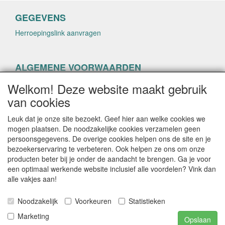
GEGEVENS
Herroepingslink aanvragen
ALGEMENE VOORWAARDEN
Herroepingslink aanvragen
Welkom! Deze website maakt gebruik
van cookies
Leuk dat je onze site bezoekt. Geef hier aan welke cookies we
mogen plaatsen. De noodzakelijke cookies verzamelen geen
persoonsgegevens. De overige cookies helpen ons de site en je
CONTACTGEGEVENS
bezoekerservaring te verbeteren. Ook helpen ze ons om onze
producten beter bij je onder de aandacht te brengen. Ga je voor
helenacosmetica.nl
een optimaal werkende website inclusief alle voordelen? Vink dan
alle vakjes aan!
Noodzakelijk
Voorkeuren
Statistieken
E-mail: info@helenacosmetica.nl
Telefoon:
Marketing
Opslaan