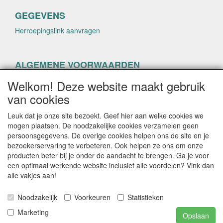
GEGEVENS
Herroepingslink aanvragen
ALGEMENE VOORWAARDEN
Herroepingslink aanvragen
Welkom! Deze website maakt gebruik
van cookies
Leuk dat je onze site bezoekt. Geef hier aan welke cookies we
mogen plaatsen. De noodzakelijke cookies verzamelen geen
persoonsgegevens. De overige cookies helpen ons de site en je
CONTACTGEGEVENS
bezoekerservaring te verbeteren. Ook helpen ze ons om onze
producten beter bij je onder de aandacht te brengen. Ga je voor
helenacosmetica.nl
een optimaal werkende website inclusief alle voordelen? Vink dan
alle vakjes aan!
Noodzakelijk
Voorkeuren
Statistieken
E-mail: info@helenacosmetica.nl
Telefoon:
Marketing
Opslaan