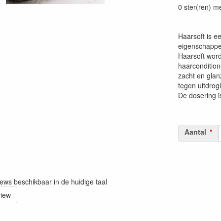
0 ster(ren) m
Haarsoft is e
eigenschappe
Haarsoft word
haarcondition
zacht en gla
tegen uitdrog
De dosering i
Aantal
iews beschikbaar in de huidige taal
view