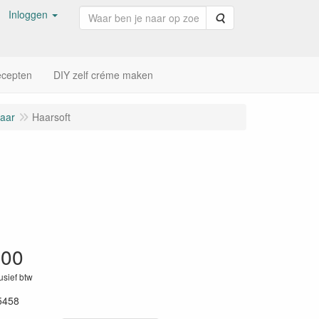
Inloggen
Zoeken
cepten
DIY zelf créme maken
haar
Haarsoft
,00
lusief btw
5458