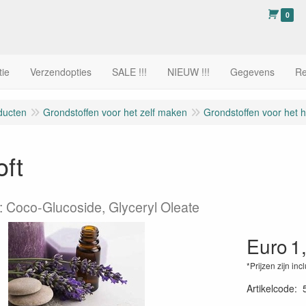
0
tie
Verzendopties
SALE !!!
NIEUW !!!
Gegevens
Re
ducten
Grondstoffen voor het zelf maken
Grondstoffen voor het 
ft
: Coco-Glucoside, Glyceryl Oleate
Euro
1
*Prijzen zijn inc
Artikelcode
: