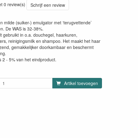
et 0 review(s)
Schrijf een review
en milde (suiker-) emulgator met ‘terugvettende’
n. De WAS is 32-38%.
t gebruikt in o.a. douchegel, haarkuren,
ers, reinigingsmilk en shampoo. Het maakt het haar
nzend, gemakkelijker doorkambaar en beschermt
ing.
s 2 - 5% van het eindproduct.
Artikel toevoegen