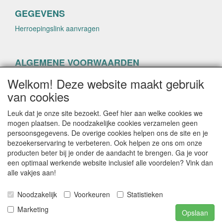
GEGEVENS
Herroepingslink aanvragen
ALGEMENE VOORWAARDEN
Herroepingslink aanvragen
Welkom! Deze website maakt gebruik
van cookies
Leuk dat je onze site bezoekt. Geef hier aan welke cookies we
mogen plaatsen. De noodzakelijke cookies verzamelen geen
persoonsgegevens. De overige cookies helpen ons de site en je
CONTACTGEGEVENS
bezoekerservaring te verbeteren. Ook helpen ze ons om onze
producten beter bij je onder de aandacht te brengen. Ga je voor
helenacosmetica.nl
een optimaal werkende website inclusief alle voordelen? Vink dan
alle vakjes aan!
Noodzakelijk
Voorkeuren
Statistieken
E-mail: info@helenacosmetica.nl
Telefoon:
Marketing
Opslaan