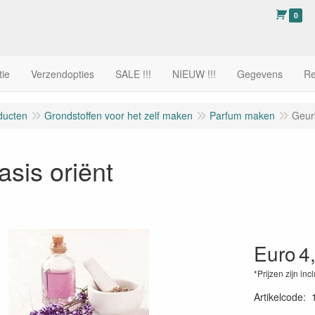
0
tie
Verzendopties
SALE !!!
NIEUW !!!
Gegevens
Re
ducten
Grondstoffen voor het zelf maken
Parfum maken
Geurb
sis oriënt
Euro
4
*Prijzen zijn inc
Artikelcode
: