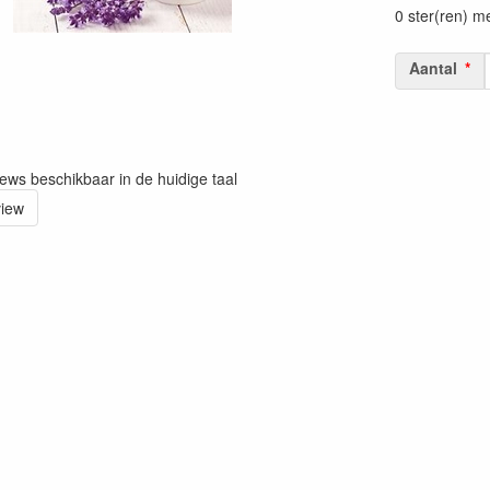
0 ster(ren) m
Aantal
iews beschikbaar in de huidige taal
view