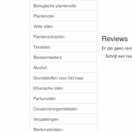
Biologische plantenolie
Plantenolie
Vette oliën
Reviews
Plantenextracten
Tensiden
Er zijn geen rev
Schrijf een re
Bloesemwaters
Alcohol
Grondstoffen voor het haar
Etherische oliën
Parfumoliën
Conserveringsmiddelen
Verpakkingen
Werkmaterialen