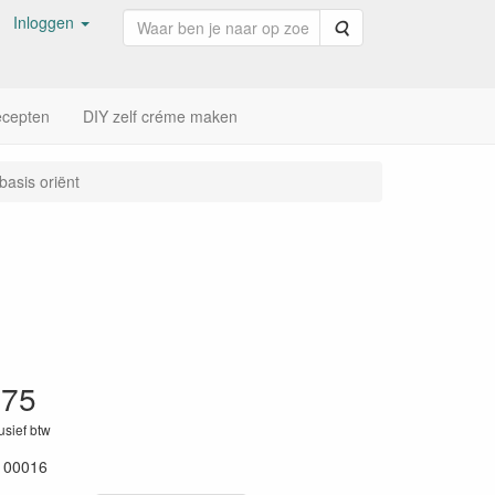
Inloggen
Zoeken
cepten
DIY zelf créme maken
asis oriënt
,75
lusief btw
100016