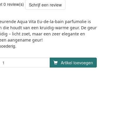
et 0 review(s)
Schrijf een review
geurende Aqua Vita Eu-de-la-bain parfumolie is
n die houdt van een kruidig-warme geur. De geur
uidig – licht zoet, maar een zeer elegante en
 een aangename geur!
poederig.
Artikel toevoegen