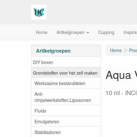
Home
Artikelgroepen
Cupping
Inspira
Artikelgroepen
Home
Pro
DIY boxen
Aqua V
Grondstoffen voor het zelf maken
Werkzaame bestanddelen
10 ml
INCI
Anti-
rimpelwerkstoffen,Liposomen
Fluids
Emulgatoren
Stabilisatoren