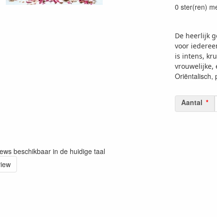
0 ster(ren) m
De heerlijk 
voor iederee
is intens, kr
vrouwelijke,
Oriëntalisch, 
Aantal
iews beschikbaar in de huidige taal
view