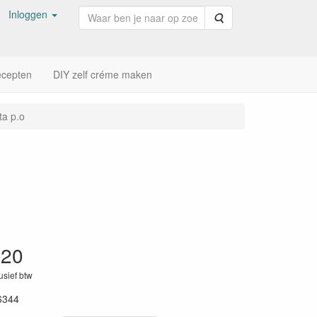
Inloggen
Zoeken
cepten
DIY zelf créme maken
ta p.o
,20
lusief btw
6344