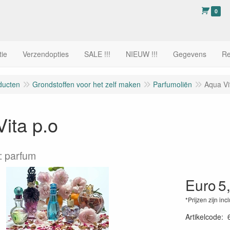
0
tie
Verzendopties
SALE !!!
NIEUW !!!
Gegevens
Re
ducten
Grondstoffen voor het zelf maken
Parfumoliën
Aqua Vi
ita p.o
: parfum
Euro
5
*Prijzen zijn inc
Artikelcode
: