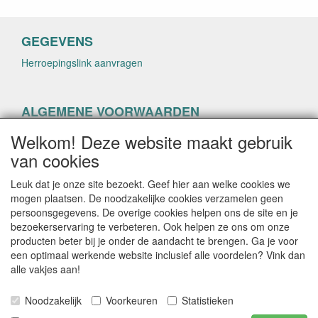
GEGEVENS
Herroepingslink aanvragen
ALGEMENE VOORWAARDEN
Herroepingslink aanvragen
Welkom! Deze website maakt gebruik
van cookies
Leuk dat je onze site bezoekt. Geef hier aan welke cookies we
mogen plaatsen. De noodzakelijke cookies verzamelen geen
persoonsgegevens. De overige cookies helpen ons de site en je
CONTACTGEGEVENS
bezoekerservaring te verbeteren. Ook helpen ze ons om onze
producten beter bij je onder de aandacht te brengen. Ga je voor
helenacosmetica.nl
een optimaal werkende website inclusief alle voordelen? Vink dan
alle vakjes aan!
Noodzakelijk
Voorkeuren
Statistieken
E-mail: info@helenacosmetica.nl
Telefoon: