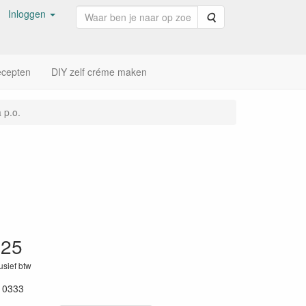
Inloggen
Zoeken
cepten
DIY zelf créme maken
 p.o.
,25
lusief btw
10333