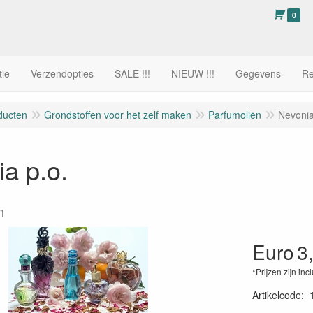
0
tie
Verzendopties
SALE !!!
NIEUW !!!
Gegevens
Re
ducten
Grondstoffen voor het zelf maken
Parfumoliën
Nevonia
a p.o.
m
Euro
3
*Prijzen zijn inc
Artikelcode
: