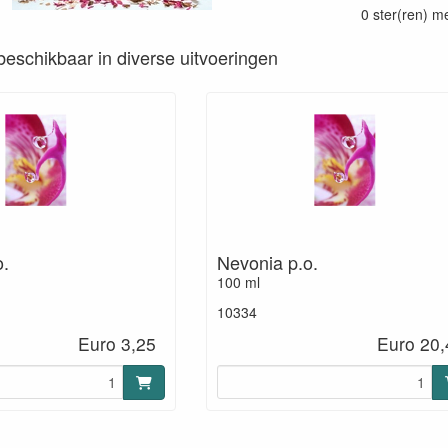
0 ster(ren) m
s beschikbaar in diverse uitvoeringen
o.
Nevonia p.o.
100 ml
10334
Euro 3,25
Euro 20,