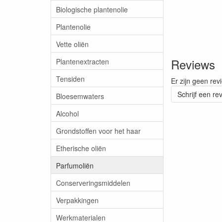
Biologische plantenolie
Plantenolie
Vette oliën
Reviews
Plantenextracten
Tensiden
Er zijn geen rev
Schrijf een re
Bloesemwaters
Alcohol
Grondstoffen voor het haar
Etherische oliën
Parfumoliën
Conserveringsmiddelen
Verpakkingen
Werkmaterialen