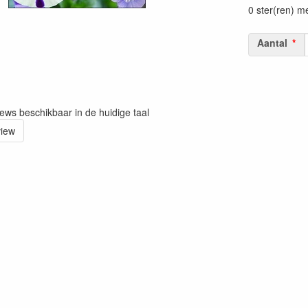
0 ster(ren) m
Aantal
iews beschikbaar in de huidige taal
view