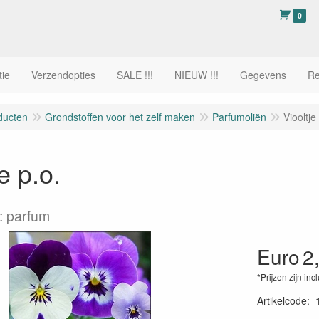
0
tie
Verzendopties
SALE !!!
NIEUW !!!
Gegevens
Re
ducten
Grondstoffen voor het zelf maken
Parfumoliën
Viooltje
e p.o.
: parfum
Euro
2
*Prijzen zijn inc
Artikelcode
: