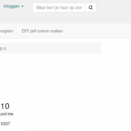
Inloggen
Zoeken
cepten
DIY zelf créme maken
 p.o.
,10
lusief btw
10337