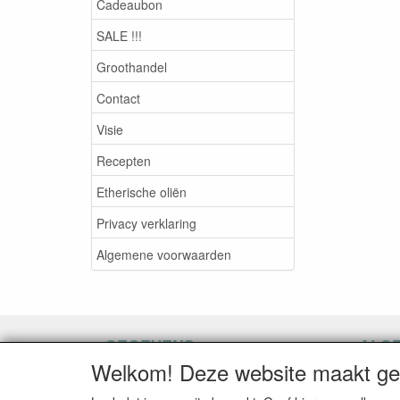
Cadeaubon
SALE !!!
Groothandel
Contact
Visie
Recepten
Etherische oliën
Privacy verklaring
Algemene voorwaarden
GEGEVENS
ALG
Welkom! Deze website maakt geb
Herroepingslink aanvragen
Herroe