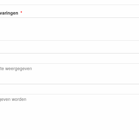
rvaringen
ite weergegeven
egeven worden