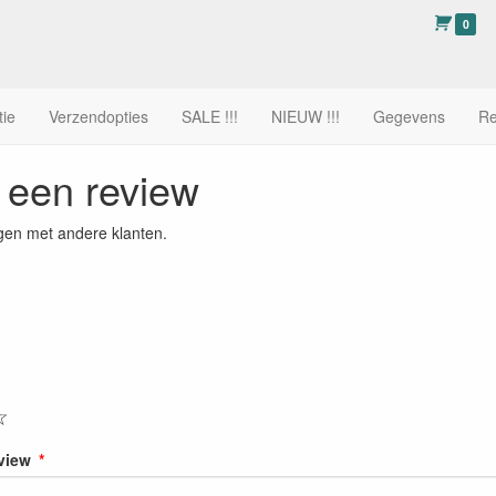
0
tie
Verzendopties
SALE !!!
NIEUW !!!
Gegevens
Re
f een review
gen met andere klanten.
☆
eview