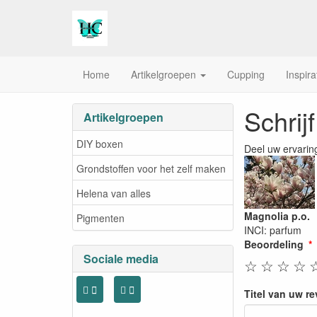
Home
Artikelgroepen
Cupping
Inspira
Schrij
Artikelgroepen
DIY boxen
Deel uw ervarin
Grondstoffen voor het zelf maken
Helena van alles
Magnolia p.o.
Pigmenten
INCI: parfum
Beoordeling
Sociale media
☆
☆
☆
☆
Titel van uw r