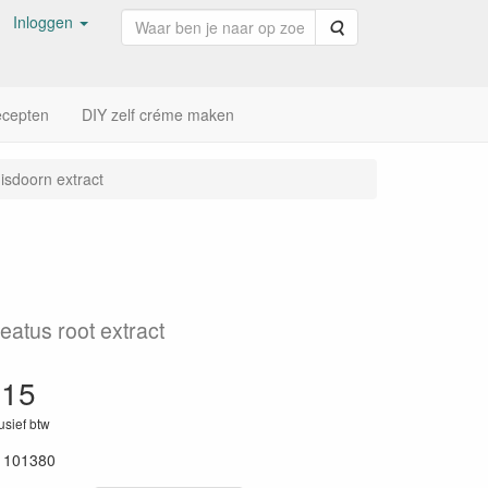
Inloggen
Zoeken
cepten
DIY zelf créme maken
isdoorn extract
eatus root extract
,15
lusief btw
1101380