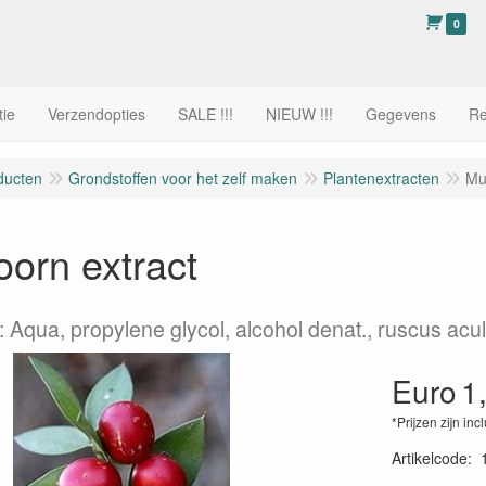
0
tie
Verzendopties
SALE !!!
NIEUW !!!
Gegevens
Re
ducten
Grondstoffen voor het zelf maken
Plantenextracten
Mu
orn extract
: Aqua, propylene glycol, alcohol denat., ruscus acul
Euro
1
*Prijzen zijn inc
Artikelcode
: