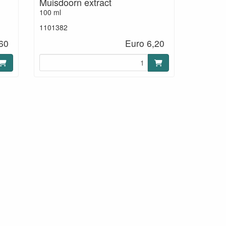
Muisdoorn extract
100 ml
1101382
60
Euro 6,20