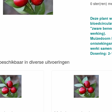
0 ster(ren) m
Deze plant 
bloedcircula
"zware bene
werking).
Muizedoorn 
ontstekings
werkt samen
Dosering: 2-
s beschikbaar in diverse uitvoeringen