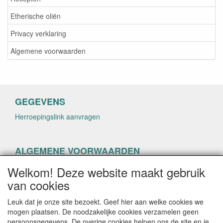
Etherische oliën
Privacy verklaring
Algemene voorwaarden
GEGEVENS
Herroepingslink aanvragen
ALGEMENE VOORWAARDEN
Herroepingslink aanvragen
Welkom! Deze website maakt gebruik
van cookies
Leuk dat je onze site bezoekt. Geef hier aan welke cookies we
mogen plaatsen. De noodzakelijke cookies verzamelen geen
persoonsgegevens. De overige cookies helpen ons de site en je