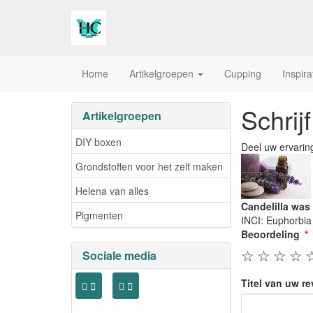
Home
Artikelgroepen
Cupping
Inspira
Schrij
Artikelgroepen
DIY boxen
Deel uw ervarin
Grondstoffen voor het zelf maken
Helena van alles
Candelilla was
Pigmenten
INCI: Euphorbia 
Beoordeling
☆
☆
☆
☆
Sociale media
Titel van uw r