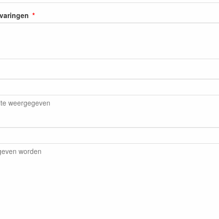
rvaringen
ite weergegeven
egeven worden