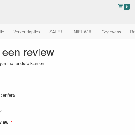
0
tie
Verzendopties
SALE !!!
NIEUW !!!
Gegevens
Re
f een review
gen met andere klanten.
cerifera
☆
eview