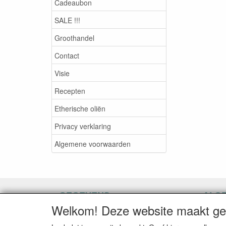
Cadeaubon
SALE !!!
Groothandel
Contact
Visie
Recepten
Etherische oliën
Privacy verklaring
Algemene voorwaarden
GEGEVENS
ALG
Welkom! Deze website maakt geb
Herroepingslink aanvragen
Herroe