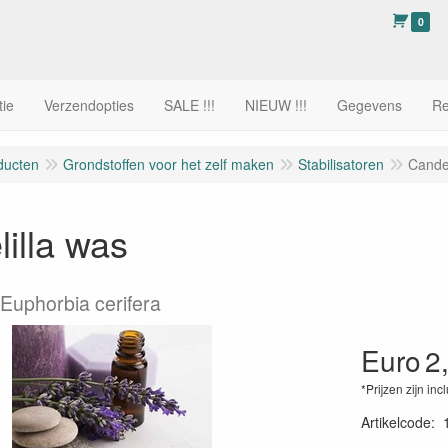
0
tie
Verzendopties
SALE !!!
NIEUW !!!
Gegevens
Re
ducten
Grondstoffen voor het zelf maken
Stabilisatoren
Candel
illa was
 Euphorbia cerifera
Euro
2
*Prijzen zijn inc
Artikelcode
: