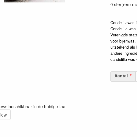
0 ster(ren) m
Candelillawas 
Candelilla was
Verenigde state
voor bijenwas. 
uitstekend als 
andere ingredië
candelilla was
Aantal
iews beschikbaar in de huidige taal
view