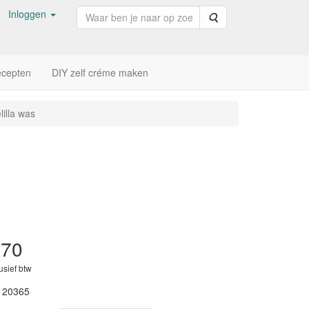
Inloggen
Zoeken
cepten
DIY zelf créme maken
illa was
,70
lusief btw
120365