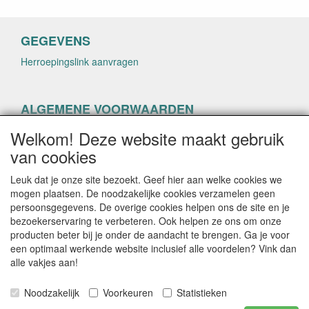
GEGEVENS
Herroepingslink aanvragen
ALGEMENE VOORWAARDEN
Herroepingslink aanvragen
Welkom! Deze website maakt gebruik
van cookies
Leuk dat je onze site bezoekt. Geef hier aan welke cookies we
mogen plaatsen. De noodzakelijke cookies verzamelen geen
persoonsgegevens. De overige cookies helpen ons de site en je
CONTACTGEGEVENS
bezoekerservaring te verbeteren. Ook helpen ze ons om onze
producten beter bij je onder de aandacht te brengen. Ga je voor
helenacosmetica.nl
een optimaal werkende website inclusief alle voordelen? Vink dan
alle vakjes aan!
Noodzakelijk
Voorkeuren
Statistieken
E-mail: info@helenacosmetica.nl
Telefoon: