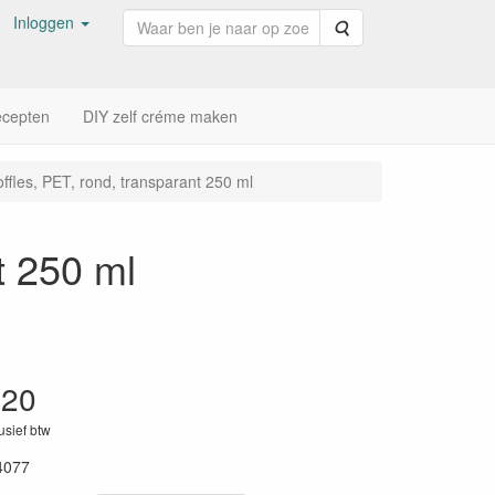
Inloggen
Zoeken
cepten
DIY zelf créme maken
ffles, PET, rond, transparant 250 ml
t 250 ml
,20
lusief btw
4077