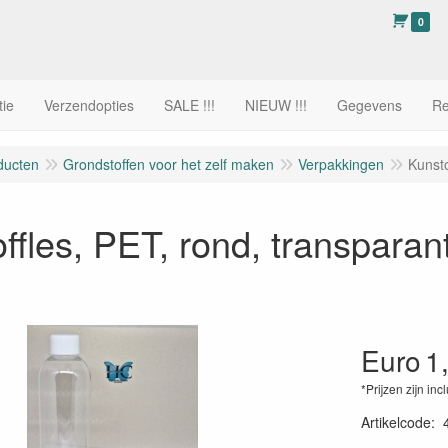
0
tie
Verzendopties
SALE !!!
NIEUW !!!
Gegevens
Re
ducten
Grondstoffen voor het zelf maken
Verpakkingen
Kunsto
ffles, PET, rond, transparan
Euro
1
*Prijzen zijn inc
Artikelcode
: