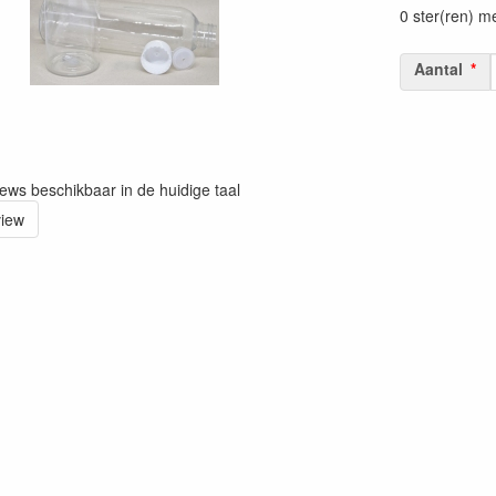
0 ster(ren) m
Aantal
iews beschikbaar in de huidige taal
view