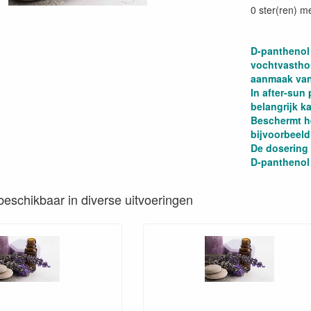
0 ster(ren) m
D-panthenol 
vochtvastho
aanmaak van
In after-sun
belangrijk 
Beschermt he
bijvoorbeeld
De dosering 
D-panthenol 
s beschikbaar in diverse uitvoeringen