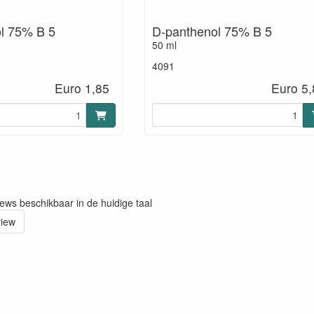
l 75% B 5
D-panthenol 75% B 5
50 ml
4091
Euro 1,85
Euro 5,
iews beschikbaar in de huidige taal
view