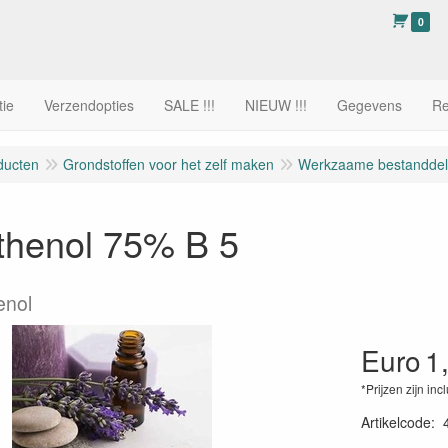
0
tie
Verzendopties
SALE !!!
NIEUW !!!
Gegevens
Re
ducten
Grondstoffen voor het zelf maken
Werkzaame bestandde
thenol 75% B 5
enol
Euro
1
*Prijzen zijn inc
Artikelcode
: