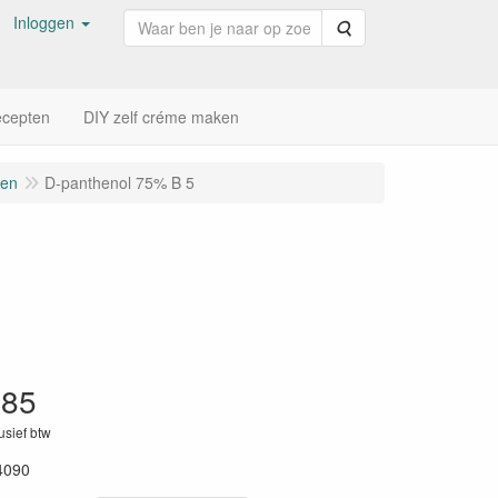
Inloggen
Zoeken
cepten
DIY zelf créme maken
len
D-panthenol 75% B 5
,85
lusief btw
4090