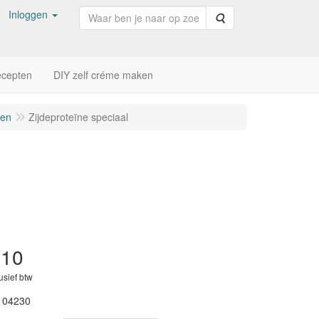
Inloggen
Zoeken
cepten
DIY zelf créme maken
len
Zijdeproteïne speciaal
,10
lusief btw
104230