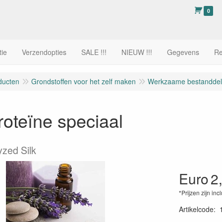
0
tie
Verzendopties
SALE !!!
NIEUW !!!
Gegevens
Re
ducten
Grondstoffen voor het zelf maken
Werkzaame bestandde
roteïne speciaal
yzed Silk
Euro
2
*Prijzen zijn inc
Artikelcode
: