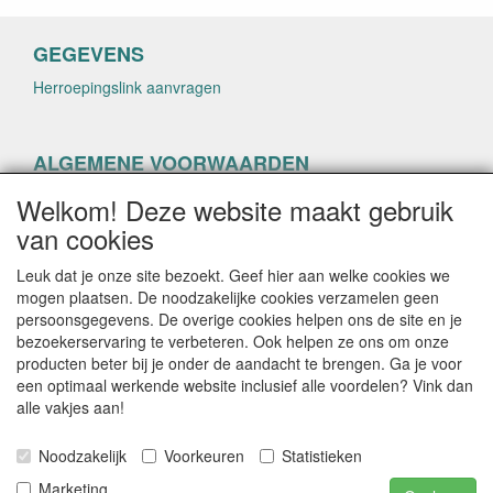
GEGEVENS
Herroepingslink aanvragen
ALGEMENE VOORWAARDEN
Herroepingslink aanvragen
Welkom! Deze website maakt gebruik
van cookies
Leuk dat je onze site bezoekt. Geef hier aan welke cookies we
mogen plaatsen. De noodzakelijke cookies verzamelen geen
persoonsgegevens. De overige cookies helpen ons de site en je
CONTACTGEGEVENS
bezoekerservaring te verbeteren. Ook helpen ze ons om onze
producten beter bij je onder de aandacht te brengen. Ga je voor
helenacosmetica.nl
een optimaal werkende website inclusief alle voordelen? Vink dan
alle vakjes aan!
Noodzakelijk
Voorkeuren
Statistieken
E-mail: info@helenacosmetica.nl
Telefoon:
Marketing