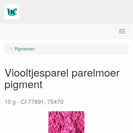
Menu
Pigmenten
Viooltjesparel parelmoer
pigment
10 g
CI 77891, 75470