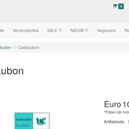
0
tie
Verzendopties
SALE !!!
NIEUW !!!
Gegevens
Re
ducten
Cadeaubon
aubon
Euro
1
*Prijzen zijn inc
Artikelcode
: