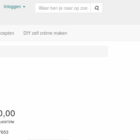
Inloggen
Zoeken
cepten
DIY zelf créme maken
0,00
lusief btw
7653