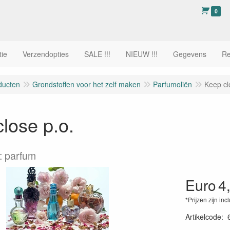
0
tie
Verzendopties
SALE !!!
NIEUW !!!
Gegevens
Re
ducten
Grondstoffen voor het zelf maken
Parfumoliën
Keep cl
lose p.o.
: parfum
Euro
4
*Prijzen zijn inc
Artikelcode
: