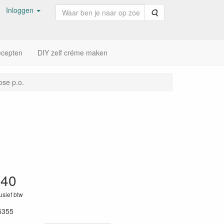
Inloggen
Zoeken
cepten
DIY zelf créme maken
ose p.o.
,40
lusief btw
6355