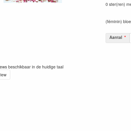
0 ster(ren) m
(féminin) bloe
Aantal
iews beschikbaar in de huidige taal
view